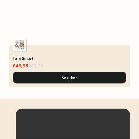
TetriSmart
C
€49,95
€65,00
€
Bekijken