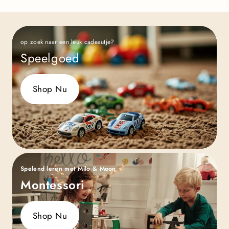
op zoek naar een leuk cadeautje?
Speelgoed
Shop Nu
Spelend leren met Milo & Moon
Montessori
Shop Nu