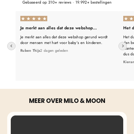
Γ
Gebaseerd op 310+ reviews · 19.992+ bestellingen
Je merkt aan alles dat deze webshop…
Het d
Je merkt aan alles dat deze webshop gerund wordt
Het du
door mensen met hart voor baby’s en kinderen.
dan be
klante
Ruben Thijs
2 dagen geleden
dus d
Kiera
MEER OVER MILO & MOON