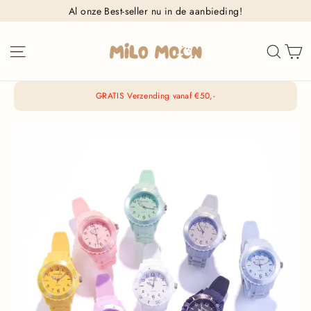
Ga
Al onze Best-seller nu in de aanbieding!
naar
inhoud
W
Sitenavigatie
Zoek
GRATIS Verzending vanaf €50,-