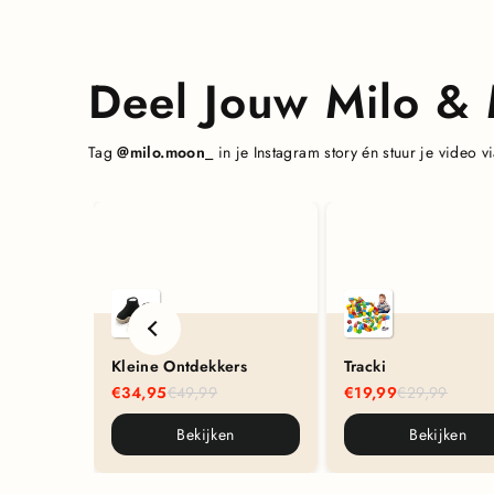
Deel Jouw Milo 
Tag
@milo.moon_
in je Instagram story én stuur je video
Kleine Ontdekkers
Tracki
€34,95
€49,99
€19,99
€29,99
Bekijken
Bekijken