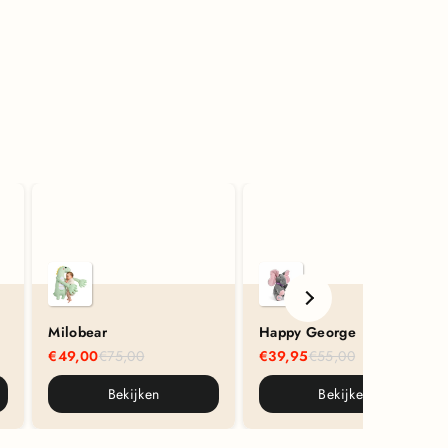
Milobear
Happy George
€49,00
€75,00
€39,95
€55,00
Bekijken
Bekijken