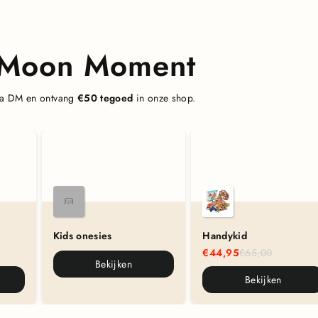
& Moon Moment
 via DM en ontvang
€50 tegoed
in onze shop.
Kids onesies
Handykid
€44,95
€65,00
Bekijken
Bekijken