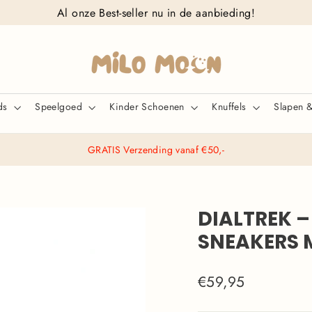
Al onze Best-seller nu in de aanbieding!
ids
Speelgoed
Kinder Schoenen
Knuffels
Slapen 
GRATIS Verzending vanaf €50,-
DIALTREK 
SNEAKERS 
Normale
€59,95
prijs