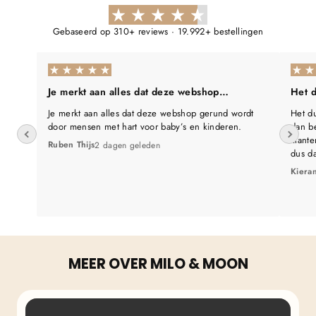
Γ
Gebaseerd op 310+ reviews · 19.992+ bestellingen
Je merkt aan alles dat deze webshop…
Het d
Je merkt aan alles dat deze webshop gerund wordt
Het du
door mensen met hart voor baby’s en kinderen.
dan be
klante
Ruben Thijs
2 dagen geleden
dus d
Kiera
MEER OVER MILO & MOON