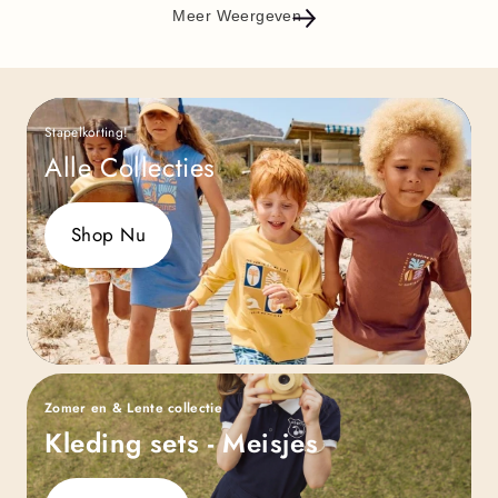
Meer Weergeven
Stapelkorting!
Alle Collecties
Shop Nu
Zomer en & Lente collectie
Kleding sets - Meisjes