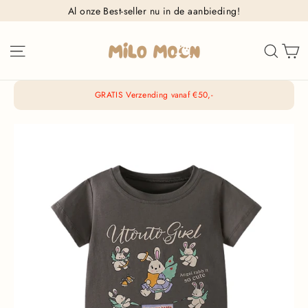
Ga
Al onze Best-seller nu in de aanbieding!
naar
inhoud
W
Sitenavigatie
Zoek
GRATIS Verzending vanaf €50,-