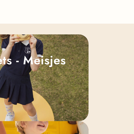
Γ
ts - Meisjes