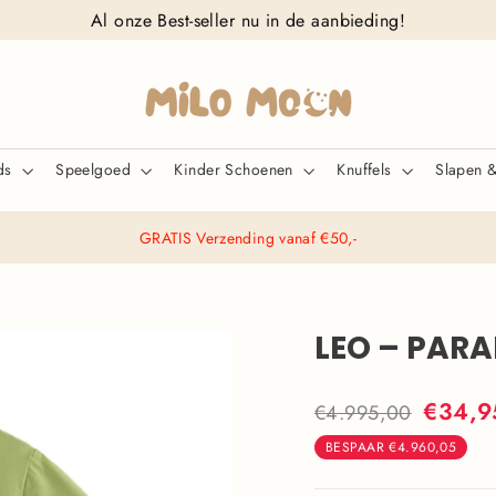
Al onze Best-seller nu in de aanbieding!
ids
Speelgoed
Kinder Schoenen
Knuffels
Slapen 
GRATIS Verzending vanaf €50,-
LEO – PARA
Normale
Actieprij
€34,9
€4.995,00
prijs
BESPAAR
€4.960,05