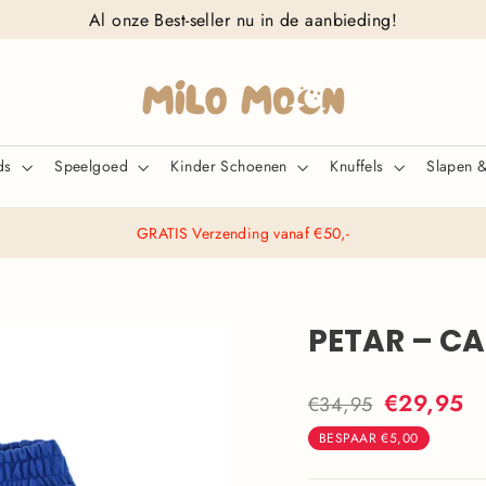
Al onze Best-seller nu in de aanbieding!
ids
Speelgoed
Kinder Schoenen
Knuffels
Slapen 
GRATIS Verzending vanaf €50,-
PETAR – C
Normale
Actieprijs
€29,95
€34,95
prijs
BESPAAR
€5,00