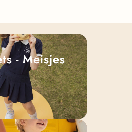
Γ
ts - Meisjes