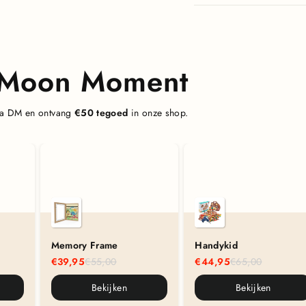
& Moon Moment
 via DM en ontvang
€50 tegoed
in onze shop.
Memory Frame
Handykid
€39,95
€55,00
€44,95
€65,00
Bekijken
Bekijken