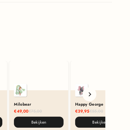
Milobear
Happy George
€49,00
€75,00
€39,95
€55,00
Bekijken
Bekijken