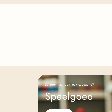
op zoek naar een leuk cadeautje?
Speelgoed