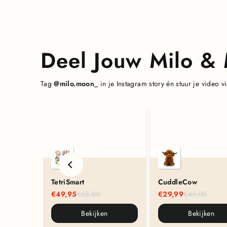
Deel Jouw Milo 
Tag
@milo.moon_
in je Instagram story én stuur je video
TetriSmart
CuddleCow
€49,95
€65,00
€29,99
€45,00
Bekijken
Bekijken