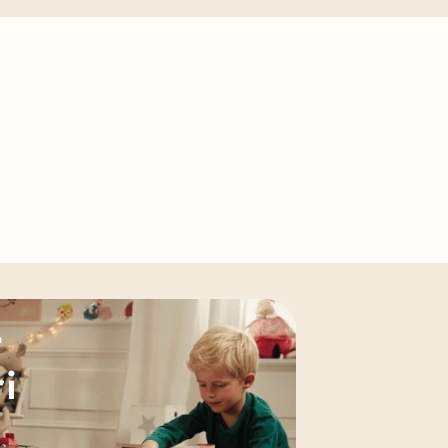
Γ
n
i