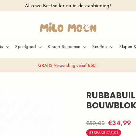
Al onze Best-seller nu in de aanbieding!
ids
Speelgoed
Kinder Schoenen
Knuffels
Slapen 
GRATIS Verzending vanaf €50,-
RUBBABUIL
BOUWBLOK
Normale
Actieprijs
€34,99
€50,00
prijs
BESPAAR
€15,01