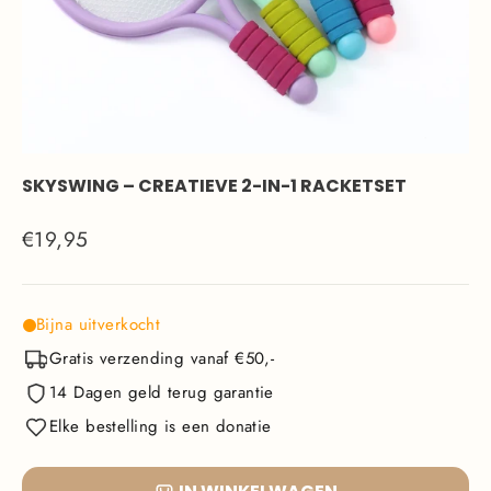
SKYSWING – CREATIEVE 2-IN-1 RACKETSET
Normale
€19,95
prijs
Bijna uitverkocht
Gratis verzending vanaf €50,-
14 Dagen geld terug garantie
Elke bestelling is een donatie