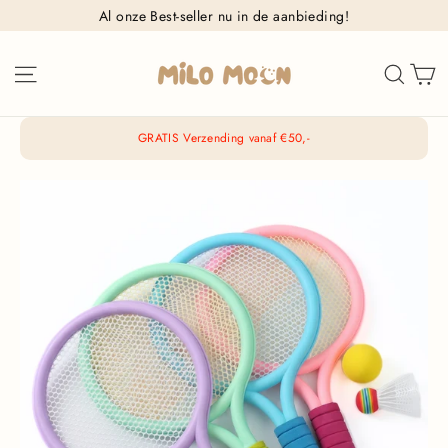
Ga
Al onze Best-seller nu in de aanbieding!
naar
inhoud
W
Sitenavigatie
Zoek
GRATIS Verzending vanaf €50,-