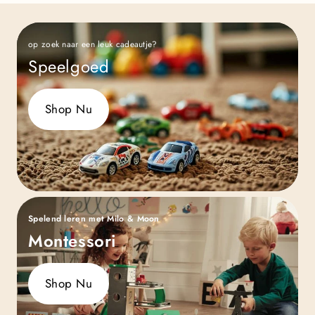
op zoek naar een leuk cadeautje?
Speelgoed
Shop Nu
Spelend leren met Milo & Moon
Montessori
Shop Nu