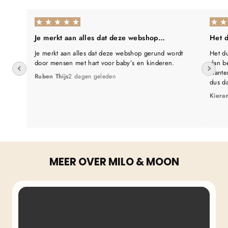
Je merkt aan alles dat deze webshop…
Het d
Je merkt aan alles dat deze webshop gerund wordt
Het du
door mensen met hart voor baby’s en kinderen.
dan be
klante
Ruben Thijs
2 dagen geleden
dus d
Kiera
MEER OVER MILO & MOON