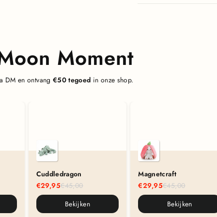
& Moon Moment
 via DM en ontvang
€50 tegoed
in onze shop.
Cuddledragon
Magnetcraft
€29,95
€45,00
€29,95
€45,00
Bekijken
Bekijken