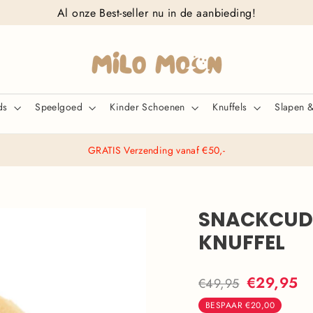
Al onze Best-seller nu in de aanbieding!
ids
Speelgoed
Kinder Schoenen
Knuffels
Slapen 
GRATIS Verzending vanaf €50,-
SNACKCUDD
KNUFFEL
Normale
Actieprijs
€29,95
€49,95
prijs
BESPAAR
€20,00