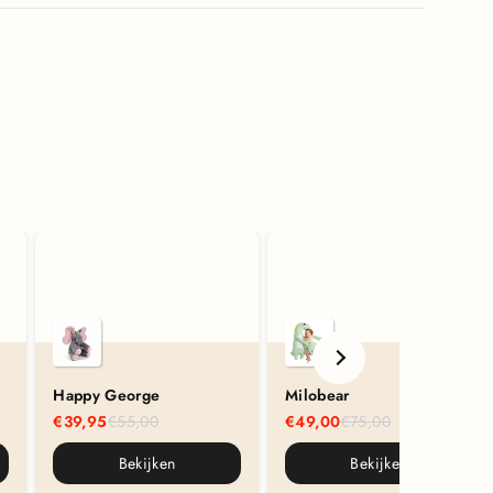
Happy George
Milobear
€39,95
€55,00
€49,00
€75,00
Bekijken
Bekijken