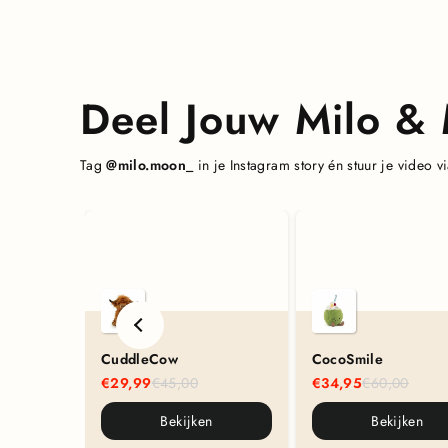
Deel Jouw Milo 
Tag
@milo.moon_
in je Instagram story én stuur je video
CuddleCow
CocoSmile
€29,99
€45,00
€34,95
€60,00
Bekijken
Bekijken