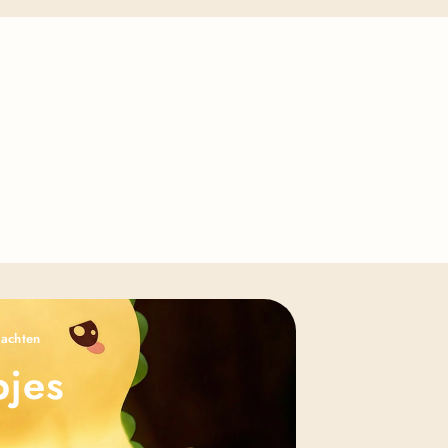
Γ
nachten
pjes