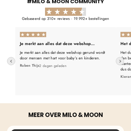
Γ
#MILO & MOON COMMUNITY
Gebaseerd op 310+ reviews · 19.992+ bestellingen
Je merkt aan alles dat deze webshop…
Het d
Je merkt aan alles dat deze webshop gerund wordt
Het du
door mensen met hart voor baby’s en kinderen.
dan be
klante
Ruben Thijs
2 dagen geleden
dus d
Kiera
MEER OVER MILO & MOON