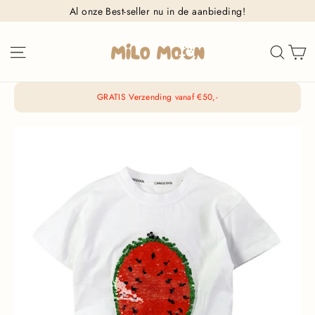
Ga
Al onze Best-seller nu in de aanbieding!
naar
inhoud
W
Sitenavigatie
Zoek
GRATIS Verzending vanaf €50,-