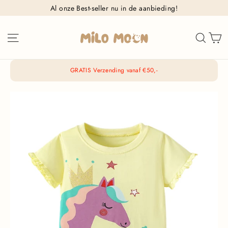
Ga
Al onze Best-seller nu in de aanbieding!
naar
inhoud
W
Sitenavigatie
Zoek
GRATIS Verzending vanaf €50,-