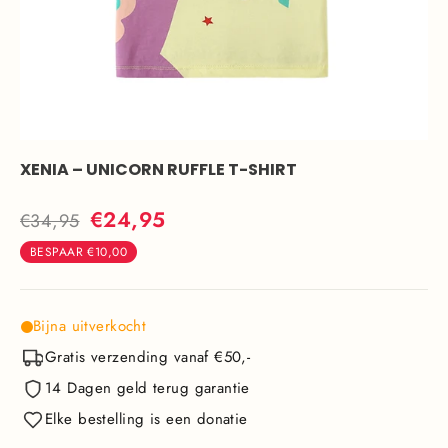
XENIA – UNICORN RUFFLE T-SHIRT
Normale
Actieprijs
€24,95
€34,95
prijs
BESPAAR
€10,00
Bijna uitverkocht
Gratis verzending vanaf €50,-
14 Dagen geld terug garantie
Elke bestelling is een donatie