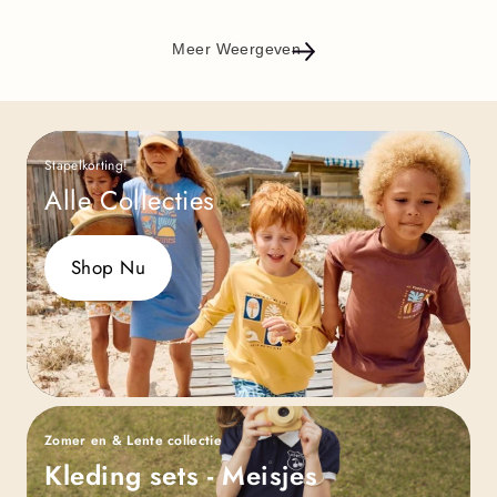
Meer Weergeven
Stapelkorting!
Alle Collecties
Shop Nu
Zomer en & Lente collectie
Kleding sets - Meisjes