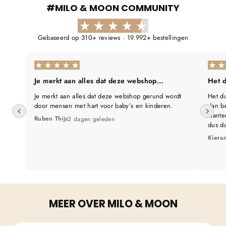
Γ
#MILO & MOON COMMUNITY
Gebaseerd op 310+ reviews · 19.992+ bestellingen
Je merkt aan alles dat deze webshop…
Het d
Je merkt aan alles dat deze webshop gerund wordt
Het du
door mensen met hart voor baby’s en kinderen.
dan be
klante
Ruben Thijs
2 dagen geleden
dus d
Kiera
MEER OVER MILO & MOON